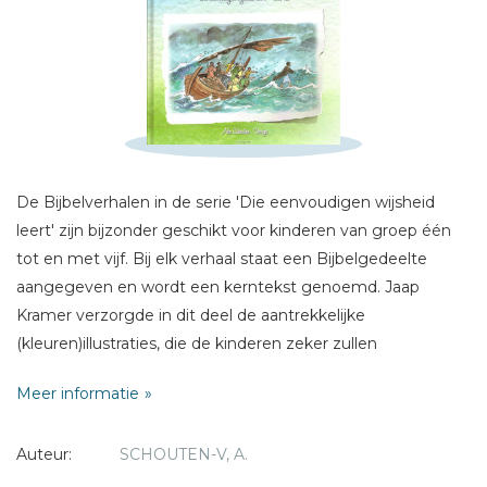
Schrijf hieronder je review!
Sterren
Naam *
De Bijbelverhalen in de serie 'Die eenvoudigen wijsheid
E-mail *
leert' zijn bijzonder geschikt voor kinderen van groep één
Titel *
tot en met vijf. Bij elk verhaal staat een Bijbelgedeelte
Bericht *
aangegeven en wordt een kerntekst genoemd. Jaap
Kramer verzorgde in dit deel de aantrekkelijke
(kleuren)illustraties, die de kinderen zeker zullen
aanspreken. De illustraties kunnen samen met de kerntekst
Meer informatie
helpen om met de kinderen over het verhaal na te praten.
De auteur, Ada Schouten-Verrips , heeft veel verhalen en
* = verplicht
Auteur:
SCHOUTEN-V, A.
kinderboeken geschreven. Zij werkte jarenlang in de
gehandicaptenzorg. Bij het schrijven van deze serie werd