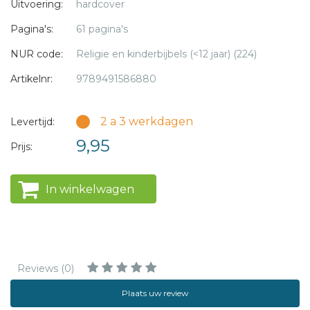
Uitvoering:
hardcover
ze bijgestaan door een deskundige redactie, die ervaring
Pagina's:
61 pagina's
heeft in het (speciaal) onderwijs. Dit deel gaat over de
wonderen van de Heere Jezus.
NUR code:
Religie en kinderbijbels (<12 jaar) (224)
Artikelnr:
9789491586880
2 a 3 werkdagen
Levertijd:
9,95
Prijs:
In winkelwagen
Reviews (0)
Plaats uw review