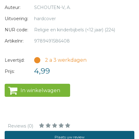
De Denk en Doe opdrachten maken het boek geschikt
Auteur:
SCHOUTEN-V, A.
voor huisgodsdienst, (zondags)school en club.
Met prachtige kleuren-illustraties van Alberte Jonkers.
Uitvoering:
hardcover
NUR code:
Religie en kinderbijbels (<12 jaar) (224)
Geschikt voor kinderen vanaf 8 jaar.
Artikelnr:
9789491586408
2 a 3 werkdagen
Levertijd:
4,99
Prijs:
In winkelwagen
Reviews (0)
Plaats uw review