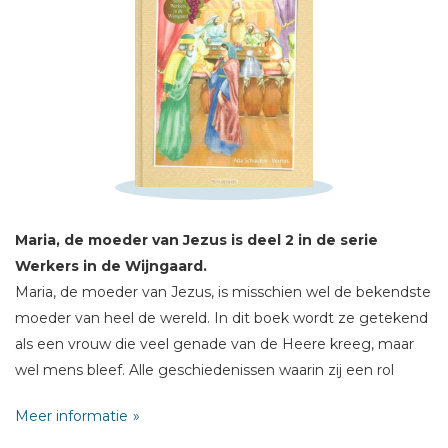
Schrijf hieronder je review!
Sterren
Naam *
E-mail *
Titel *
Maria, de moeder van Jezus is deel 2 in de serie
Werkers in de Wijngaard.
Bericht *
Maria, de moeder van Jezus, is misschien wel de bekendste
moeder van heel de wereld. In dit boek wordt ze getekend
als een vrouw die veel genade van de Heere kreeg, maar
wel mens bleef. Alle geschiedenissen waarin zij een rol
speelt, worden beschreven vanuit haar ogen.
Meer informatie
* = verplicht