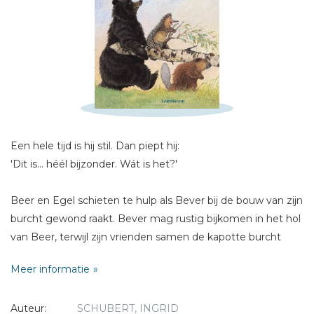
Schrijf hieronder je review!
Sterren
Naam *
E-mail *
Titel *
Een hele tijd is hij stil. Dan piept hij:
'Dit is... héél bijzonder. Wát is het?'
Bericht *
Beer en Egel schieten te hulp als Bever bij de bouw van zijn
burcht gewond raakt. Bever mag rustig bijkomen in het hol
van Beer, terwijl zijn vrienden samen de kapotte burcht
herbouwen.
Meer informatie
* = verplicht
Auteur:
SCHUBERT, INGRID