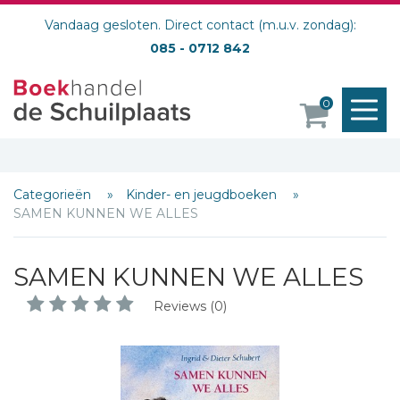
Vandaag gesloten. Direct contact (m.u.v. zondag):
085 - 0712 842
M
0
o
Categorieën
Kinder- en jeugdboeken
SAMEN KUNNEN WE ALLES
SAMEN KUNNEN WE ALLES
Reviews (0)