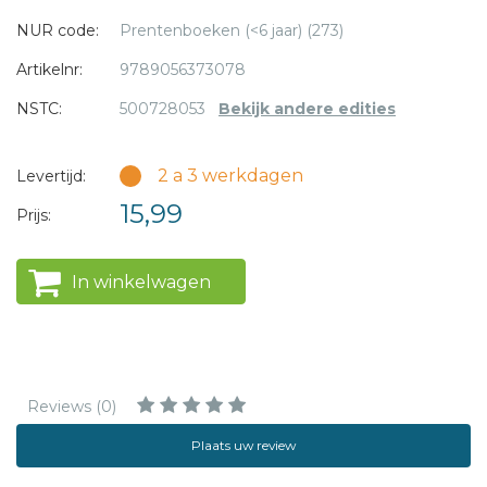
NUR code:
Prentenboeken (<6 jaar) (273)
Artikelnr:
9789056373078
NSTC:
500728053
Bekijk andere edities
2 a 3 werkdagen
Levertijd:
15,99
Prijs:
In winkelwagen
Reviews (0)
Plaats uw review