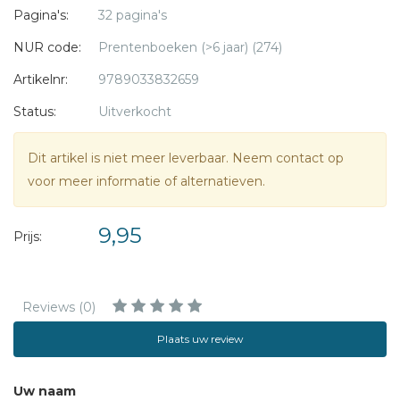
Pagina's:
32 pagina's
jonge kinderen, voor wie het onder woorden brengen van
hun situatie en gevoelens vaak moeilijk is.
NUR code:
Prentenboeken (>6 jaar) (274)
Artikelnr:
9789033832659
Een uitgave in samenwerking met Pleegzorg Nederland.
Status:
Uitverkocht
Nieske Selles-ten Brinke
is zelf (pleeg)moeder van 2
Dit artikel is niet meer leverbaar. Neem contact op
eigen en 3 pleegkinderen. Daarnaast was ze jarenlang
voor meer informatie of alternatieven.
actief in het basisonderwijs. Ze woont in Ermelo.
9,95
Prijs:
Reviews (0)
Plaats uw review
Uw naam