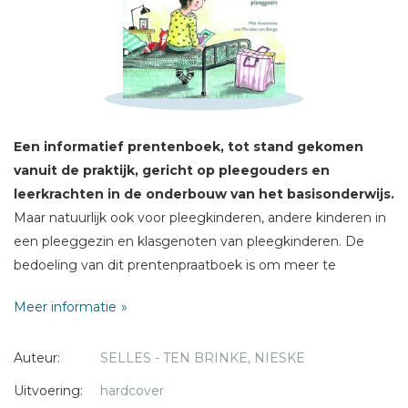
Schrijf hieronder je review!
Sterren
Naam *
E-mail *
Een informatief prentenboek, tot stand gekomen
Titel *
vanuit de praktijk, gericht op pleegouders en
Bericht *
leerkrachten in
de onderbouw van het basisonderwijs.
Maar natuurlijk ook voor pleegkinderen, andere kinderen in
een pleeggezin en klasgenoten van pleegkinderen. De
bedoeling van dit prentenpraatboek is om meer te
begrijpen van het leven van pleegkinderen (4-7 jaar) en om
Meer informatie
vanuit een alledaagse metafoor de zoektocht naar
identiteit en loyaliteit (bij wie hoor ik) in beeld te brengen.
* = verplicht
Auteur:
SELLES - TEN BRINKE, NIESKE
De praatplaten in dit boek met open vragen helpen bij het
Uitvoering:
hardcover
voeren van een gesprek dat aansluit bij de beleving van