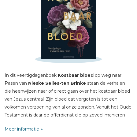
Schrijf hieronder je review!
Sterren
Naam *
In dit veertigdagenboek
Kostbaar bloed
op weg naar
E-mail *
Pasen van
Nieske Selles-ten Brinke
staan de verhalen
Titel *
die heenwijzen naar of direct gaan over het kostbaar bloed
Bericht *
van Jezus centraal. Zijn bloed dat vergoten is tot een
volkomen verzoening van al onze zonden. Vanuit het Oude
Testament is daar de offerdienst die op zoveel manieren
heenwijst naar de komst van Jezus. In het Nieuwe
Meer informatie
Testament gaat het om het volmaakte Offer: Jezus'