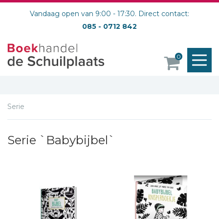
Vandaag open van 9:00 - 17:30. Direct contact:
085 - 0712 842
M
0
o
Serie
Serie `Babybijbel`