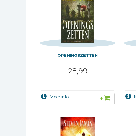
Kinderbijbels
Muziekboeken
Bladmuziek
Management &
Leiderschap
Politiek
OPENINGSZETTEN
Regio | Alblasserwaard
Romans
28,99
Toeristische kaarten en
gidsen
Taalstudie
+
Wenskaarten