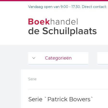
Vandaag open van 9:00 - 17:30. Direct contact:
Categorieën
Agenda's en kalenders
Serie
De Bijbel
Bijbelse Dagboeken 2026
Bijbelse dagboeken
Serie `Patrick Bowers`
Bijbelstudie groepen