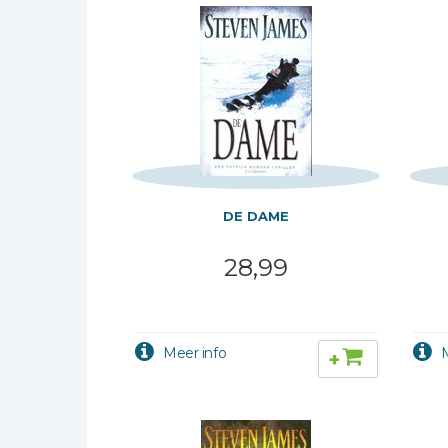
Bibles Foreign
Languages
Bijbelstudie
Geloof, duurzaamheid
en mileu
Benodigdheden voor
kerken
Christelijke spellen
DE DAME
Christelijke stripboeken
28,99
Eten en koken
Evangelisatiemateriaal
Geschiedenis
+
Israël / Jodendom
Kinder- en jeugdboeken
Engelse kinderboeken