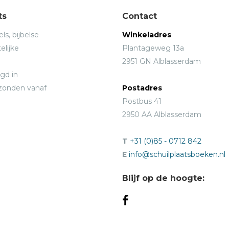
ts
Contact
ls, bijbelse
Winkeladres
elijke
Plantageweg 13a
2951 GN Alblasserdam
gd in
rzonden vanaf
Postadres
Postbus 41
2950 AA Alblasserdam
T
+31 (0)85 - 0712 842
E
info@schuilplaatsboeken.nl
Blijf op de hoogte: