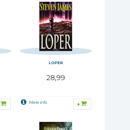
LOPER
28,99
+