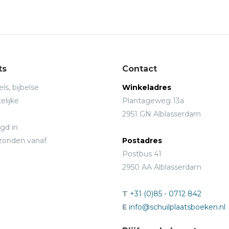
ts
Contact
ls, bijbelse
Winkeladres
elijke
Plantageweg 13a
2951 GN Alblasserdam
gd in
rzonden vanaf
Postadres
Postbus 41
2950 AA Alblasserdam
T
+31 (0)85 - 0712 842
E
info@schuilplaatsboeken.nl