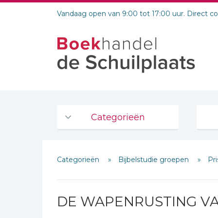
Vandaag open van 9:00 tot 17:00 uur. Direct c
Categorieën
Agenda's en kalenders
Categorieën
Bijbelstudie groepen
Pri
De Bijbel
Bijbelse Dagboeken 2026
Bijbelse dagboeken
DE WAPENRUSTING V
Bijbelstudie groepen