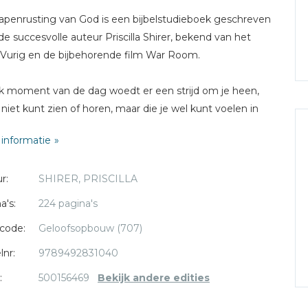
penrusting van God is een bijbelstudieboek geschreven
de succesvolle auteur Priscilla Shirer, bekend van het
Vurig en de bijbehorende film War Room.
k moment van de dag woedt er een strijd om je heen,
e niet kunt zien of horen, maar die je wel kunt voelen in
pect van je leven. De vijand wil alles in je leven vernielen:
informatie
t, je gedachten, je huwelijk, je kinderen, je relaties, je
racht, je dromen, je toekomst. Maar zijn strijdplan werkt
r:
SHIRER, PRISCILLA
n als je erdoor wordt verrast. Deze bijbelstudie zorgt
r dat je de wapenrusting van God aantrekt, zodat je klaar
a's:
224 pagina's
om ten strijde te trekken.
code:
Geloofsopbouw (707)
bijbelstudie volg je als groep. Het boek biedt zes weken
lnr:
9789492831040
elke dag een bijbelstudie om thuis te doen. Daarnaast
:
500156469
Bekijk andere edities
 je toegang tot zeven online videostudies van 40
en, die je als groep bekijkt. Het boek bevat ook tips voor