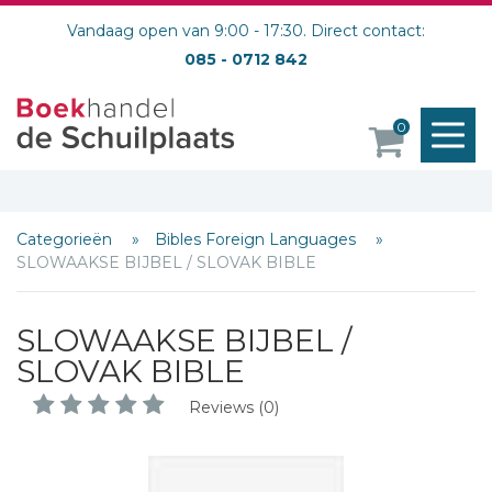
Vandaag open van 9:00 - 17:30. Direct contact:
085 - 0712 842
M
0
o
Categorieën
Bibles Foreign Languages
SLOWAAKSE BIJBEL / SLOVAK BIBLE
Schrijf hieronder je review!
SLOWAAKSE BIJBEL /
Sterren
SLOVAK BIBLE
Naam *
Reviews (0)
E-mail *
Titel *
Bericht *