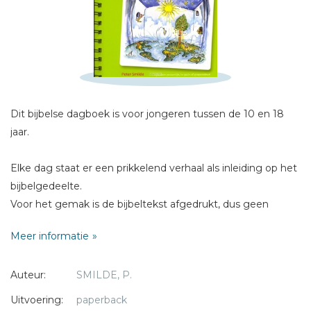
Sterren
Naam *
E-mail *
Titel *
Dit bijbelse dagboek is voor jongeren tussen de 10 en 18
Bericht *
jaar.
Elke dag staat er een prikkelend verhaal als inleiding op het
bijbelgedeelte.
Voor het gemak is de bijbeltekst afgedrukt, dus geen
gedoe met opzoeken. In veel gezinnen is dit dagboek met
* = verplicht
Meer informatie
groot enthousiasme gebruikt. Het vormt een brug tussen
de kinderbijbel en de gewone Bijbel.
Auteur:
SMILDE, P.
De bijbelverhalen zijn uit Genesis gekozen.
Uitvoering:
paperback