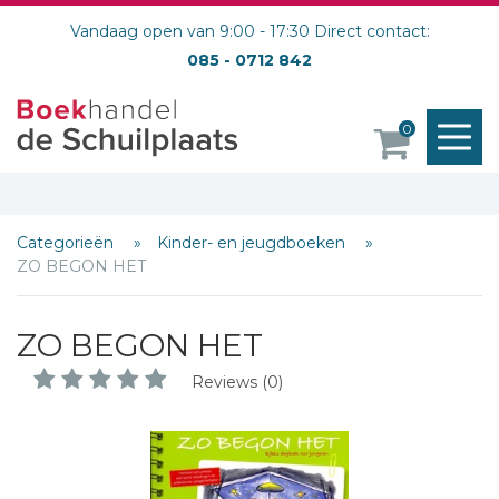
Vandaag open van 9:00 - 17:30 Direct contact:
085 - 0712 842
M
0
o
Categorieën
Kinder- en jeugdboeken
ZO BEGON HET
ZO BEGON HET
Reviews (0)
Schrijf hieronder je review!