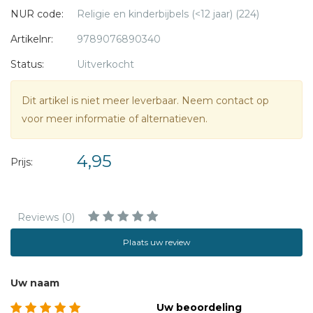
Genesis betekent geboorte, wording. Het gaat over de
NUR code:
Religie en kinderbijbels (<12 jaar) (224)
geboorte van de wereld en de eerste stapjes van Gods volk
in wording.
Artikelnr:
9789076890340
Status:
Uitverkocht
De schitterende illustraties van Gerard de Groot maken het
dagboek compleet.
Dit artikel is niet meer leverbaar. Neem contact op
voor meer informatie of alternatieven.
Peter Smilde is predikant te Katwijk en vader van drie
kinderen.
4,95
Prijs:
Reviews (0)
Plaats uw review
Uw naam
Uw beoordeling