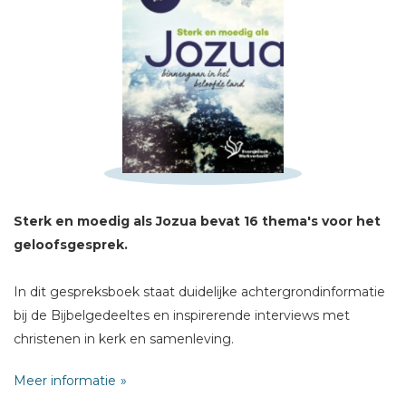
Schrijf hieronder je review!
Sterren
Naam *
E-mail *
Titel *
Bericht *
Sterk en moedig als Jozua bevat 16 thema's voor het
geloofsgesprek.
In dit gespreksboek staat duidelijke achtergrondinformatie
bij de Bijbelgedeeltes en inspirerende interviews met
* = verplicht
christenen in kerk en samenleving.
Meer informatie
Jozua staat in dit boek voor Gemeente Groeigroepen