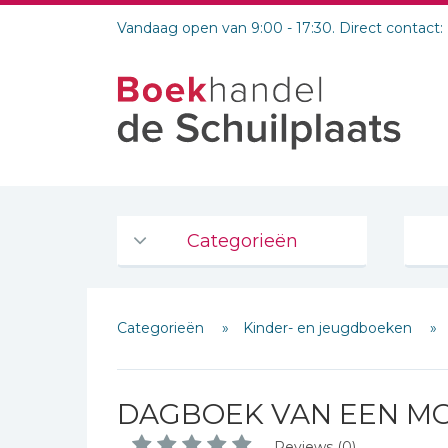
Vandaag open van 9:00 - 17:30. Direct contact:
Categorieën
Agenda's en kalenders
Categorieën
Kinder- en jeugdboeken
De Bijbel
Bijbelse Dagboeken 2026
Bijbelse dagboeken
DAGBOEK VAN EEN MO
Bijbelstudie groepen
Reviews (0)