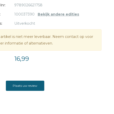
lnr:
9789026621758
:
100037390
Bekijk andere edities
s:
Uitverkocht
 artikel is niet meer leverbaar. Neem contact op voor
r informatie of alternatieven.
16,99
Plaats uw review