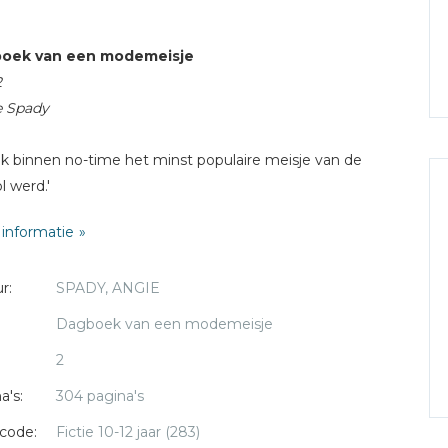
oek van een modemeisje
2
e Spady
ik binnen no-time het minst populaire meisje van de
l werd.'
informatie
 Sanders, een 'fashionista extraordinaire', komt weer in
 in dit tweede deel van het
Dagboek van een
r:
SPADY, ANGIE
meisje
. Uiteraard komen ook haar beste vriendin Lisa,
broertje Sebastiaan en haar minst favoriete persoon op
Dagboek van een modemeisje
: Miranda Merkx, weer in dit deel voor.
2
oek gaat over alles wat belangrijk is op de middelbare
a's:
304 pagina's
l: problemen met jongens, liegen, afkijken en hoe ga je
code:
Fictie 10-12 jaar (283)
t je docenten, vrienden en familie.