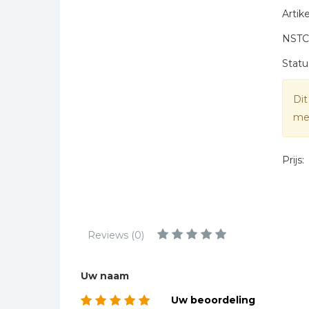
Kinderbijbels
Artike
Muziekboeken
NSTC
* = verplicht
Bladmuziek
Statu
Management &
Leiderschap
Dit
Politiek
mee
Regio | Alblasserwaard
Romans
Prijs:
Toeristische kaarten en
gidsen
Taalstudie
Wenskaarten
Reviews (0)
Uw naam
Uw beoordeling