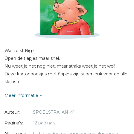
Schrijf hieronder je review!
Sterren
Naam *
E-mail *
Wat ruikt Big?
Titel *
Open de flapjes maar snel.
Bericht *
Nu weet je het nog niet, maar straks weet je het wel!
Deze kartonboekjes met flapjes zijn super leuk voor de aller
kleinste!
Meer informatie
Auteur:
SPOELSTRA, ANKY
* = verplicht
Pagina's:
12 pagina's
NUR code:
Fictie kinder- en jeugdboeken algemeen