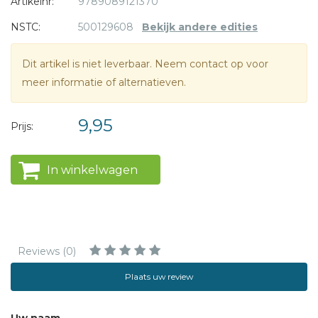
Geef vlekken aan koeien, stempel pitjes in een
Artikelnr:
9789089121370
watermeloen en maak varkentjes en pinguïns heel
NSTC:
500129608
Bekijk andere edities
eenvoudig met een paar vingerafdrukken!
Dit artikel is niet leverbaar. Neem contact op voor
meer informatie of alternatieven.
9,95
Prijs:
In winkelwagen
Reviews (0)
Plaats uw review