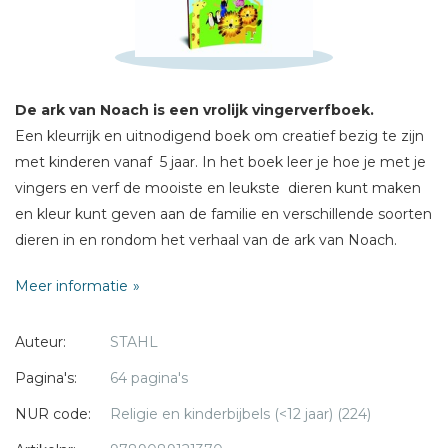
Schrijf hieronder je review!
Sterren
De ark van Noach is een vrolijk vingerverfboek.
Naam *
Een kleurrijk en uitnodigend boek om creatief bezig te zijn
E-mail *
met kinderen vanaf 5 jaar. In het boek leer je hoe je met je
Titel *
vingers en verf de mooiste en leukste dieren kunt maken
en kleur kunt geven aan de familie en verschillende soorten
Bericht *
dieren in en rondom het verhaal van de ark van Noach.
Meer informatie
De prachtige illustraties spreken tot de verbeelding van het
jonge kind. Ook zijn ze een stimulans om met vingerverf
Auteur:
STAHL
aan de slag te gaan en tegelijkertijd lezen en horen
kinderen op een speelse manier over het verhaal van
Pagina's:
64 pagina's
* = verplicht
Noach.
NUR code:
Religie en kinderbijbels (<12 jaar) (224)