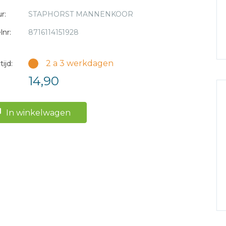
r:
STAPHORST MANNENKOOR
lnr:
8716114151928
2 a 3 werkdagen
ijd:
14,90
In winkelwagen