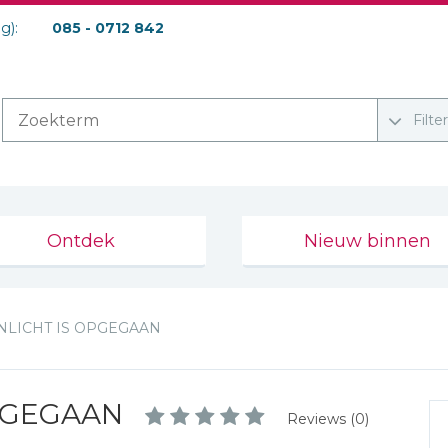
ag):
085 - 0712 842
Filte
Ontdek
Nieuw binnen
NLICHT IS OPGEGAAN
OPGEGAAN
Reviews (0)