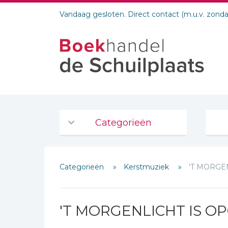
Vandaag gesloten. Direct contact (m.u.v. zond
Categorieën
Agenda's en kalenders
Categorieën
Kerstmuziek
'T MORGE
De Bijbel
Bijbelse Dagboeken 2026
Schrijf hieronder je review!
Bijbelse dagboeken
'T MORGENLICHT IS 
Sterren
Bijbelstudie groepen