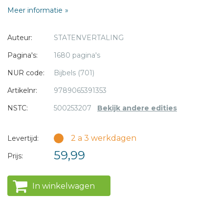
- Goudsnee
Meer informatie
- Duimgreep
- 10,5 x 16,5 Major
* = verplicht
Auteur:
STATENVERTALING
Pagina's:
1680 pagina's
NUR code:
Bijbels (701)
Artikelnr:
9789065391353
NSTC:
500253207
Bekijk andere edities
2 a 3 werkdagen
Levertijd:
59,99
Prijs:
In winkelwagen