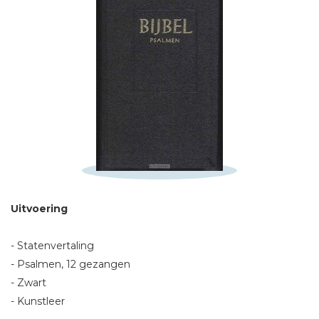
Schrijf hieronder je review!
Sterren
Naam *
Uitvoering
E-mail *
Titel *
- Statenvertaling
Bericht *
- Psalmen, 12 gezangen
- Zwart
- Kunstleer