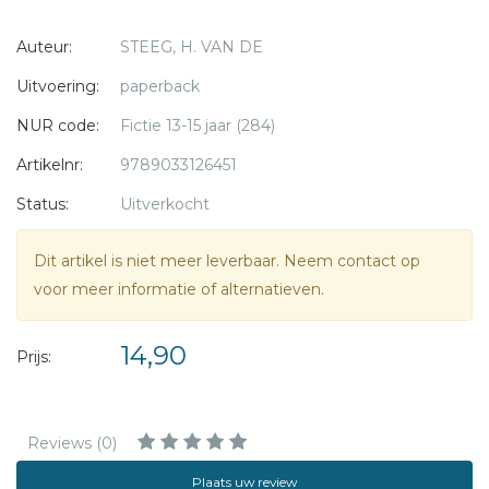
geschokt als ze zijn verhaal hoort. Maar hoe kun je een
Auteur:
STEEG, H. VAN DE
vriend zijn voor iemand die zo afwijzend doet?
Uitvoering:
paperback
Op Ameland raakt Iris bevriend met Thijs. Of voelt hij meer
NUR code:
Fictie 13-15 jaar (284)
voor haar? Ze weet niet zeker of ze daar blij mee is na een
nare ervaring van vorig jaar. Ondertussen houdt Tessa haar
Artikelnr:
9789033126451
hart vast voor haar vriendin Saskia. Want dat die zich het
Status:
Uitverkocht
hoofd op hol laat brengen door Sjoerd, staat voor haar als
een paal boven water.
Dit artikel is niet meer leverbaar. Neem contact op
voor meer informatie of alternatieven.
14,90
Prijs:
Reviews (0)
Plaats uw review