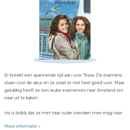
Schrijf hieronder je review!
Sterren
Naam *
E-mail *
Titel *
Er breekt een spannende tijd aan voor Tessa. De examens
Bericht *
staan voor de deur en ze staat er niet heel goed voor. Maar
gelukkig heeft ze een leuke examenreis naar Ameland om
naar uit te kijken.
Iris is dolblij dat ze met haar oude vrienden mee mag naar
Ameland, want ze kan maar niet wennen in haar nieuwe
* = verplicht
Meer informatie
klas. Ze probeert er te zijn voor Jos, die gepest wordt. Ze is