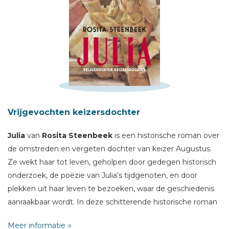
Schrijf hieronder je review!
Sterren
Vrijgevochten keizersdochter
Naam *
Julia
van
Rosita Steenbeek
is een historische roman over
E-mail *
de omstreden en vergeten dochter van keizer Augustus.
Titel *
Ze wekt haar tot leven, geholpen door gedegen historisch
Bericht *
onderzoek, de poëzie van Julia’s tijdgenoten, en door
plekken uit haar leven te bezoeken, waar de geschiedenis
aanraakbaar wordt. In deze schitterende historische roman
rijst een temperamentvolle vrouw op die haar eigen keuzes
Meer informatie
maakt, gedwarsboomd door haar vader die haar dwingt tot