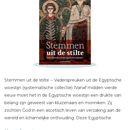
Schrijf hieronder je review!
Sterren
Stemmen uit de stilte -- Vaderspreuken uit de Egyptische
Naam *
woestijn (systematische collectie) IVanaf midden vierde
E-mail *
eeuw moet het in de Egyptische woestijn een drukte van
Titel *
belang zijn geweest van kluizenaars en monniken. Zij
Bericht *
zochten God in een ascetisch leven van verzaking aan de
wereld en lichamelijke onthouding. Deze Egyptische
monniken- en ascetenwereld had een grote uitstraling,