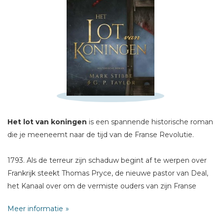
Schrijf hieronder je review!
Sterren
Naam *
E-mail *
Titel *
Het lot van koningen
is een spannende historische roman
die je meeneemt naar de tijd van de Franse Revolutie.
Bericht *
1793. Als de terreur zijn schaduw begint af te werpen over
Frankrijk steekt Thomas Pryce, de nieuwe pastor van Deal,
het Kanaal over om de vermiste ouders van zijn Franse
vrouw te vinden. Terwijl hij het hoofd moet bieden aan
Meer informatie
angstige gevaren vervolgt hij zijn weg naar Bretagne, waar
* = verplicht