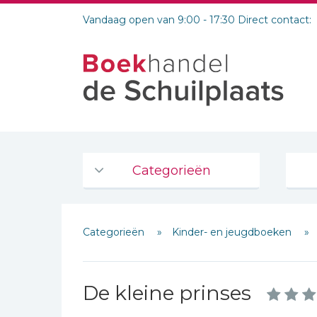
Vandaag open van 9:00 - 17:30 Direct contact:
Categorieën
Agenda's en kalenders
Categorieën
Kinder- en jeugdboeken
De Bijbel
Bijbelse Dagboeken 2026
Bijbelse dagboeken
De kleine prinses
Bijbelstudie groepen