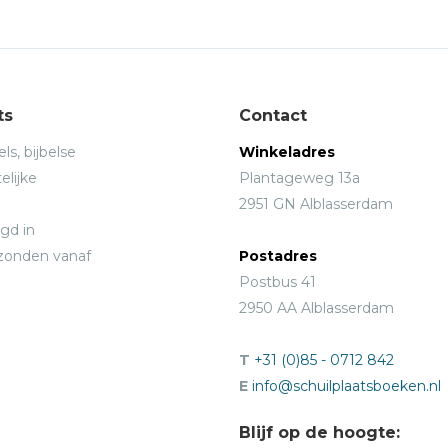
ts
Contact
ls, bijbelse
Winkeladres
elijke
Plantageweg 13a
2951 GN Alblasserdam
gd in
rzonden vanaf
Postadres
Postbus 41
2950 AA Alblasserdam
T
+31 (0)85 - 0712 842
E
info@schuilplaatsboeken.nl
Blijf op de hoogte: