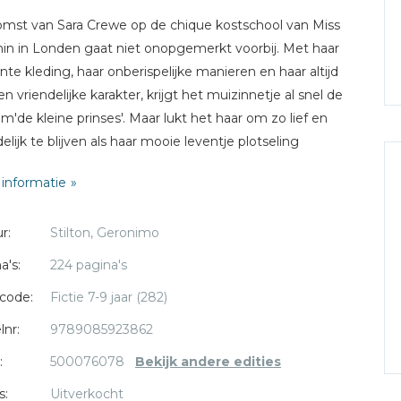
mst van Sara Crewe op de chique kostschool van Miss
in in Londen gaat niet onopgemerkt voorbij. Met haar
nte kleding, haar onberispelijke manieren en haar altijd
en vriendelijke karakter, krijgt het muizinnetje al snel de
am'de kleine prinses'. Maar lukt het haar om zo lief en
delijk te blijven als haar mooie leventje plotseling
dert in een tranendal?
informatie
lassieker uit de literatuur in een vrije bewerking van
imo Stilton.
r:
Stilton, Geronimo
sief ansichtkaarten met glitter!
a's:
224 pagina's
code:
Fictie 7-9 jaar (282)
lnr:
9789085923862
:
500076078
Bekijk andere edities
s:
Uitverkocht