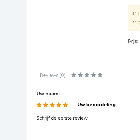
Kinderbijbels
Muziekboeken
Dit
mee
Bladmuziek
Management &
Leiderschap
Prijs:
Politiek
Regio | Alblasserwaard
Romans
Reviews (0)
Toeristische kaarten en
gidsen
Uw naam
Taalstudie
Uw beoordeling
Wenskaarten
Schrijf de eerste review