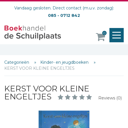
Vandaag gesloten. Direct contact (m.u.v. zondag):
085 - 0712 842
M
0
o
Categorieën
Kinder- en jeugdboeken
KERST VOOR KLEINE ENGELTJES
KERST VOOR KLEINE
ENGELTJES
Reviews (0)