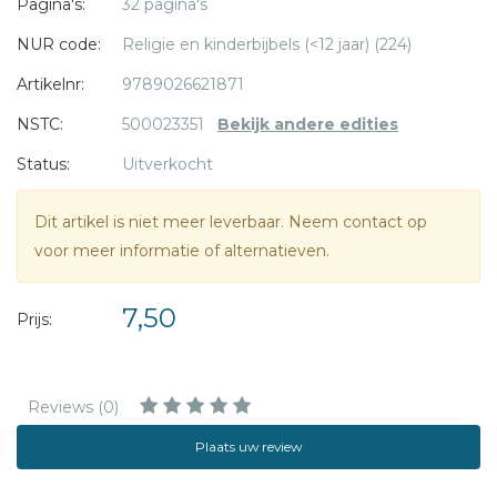
Pagina's:
32 pagina's
NUR code:
Religie en kinderbijbels (<12 jaar) (224)
Artikelnr:
9789026621871
NSTC:
500023351
Bekijk andere edities
Status:
Uitverkocht
Dit artikel is niet meer leverbaar. Neem contact op
voor meer informatie of alternatieven.
7,50
Prijs:
Reviews (0)
Plaats uw review