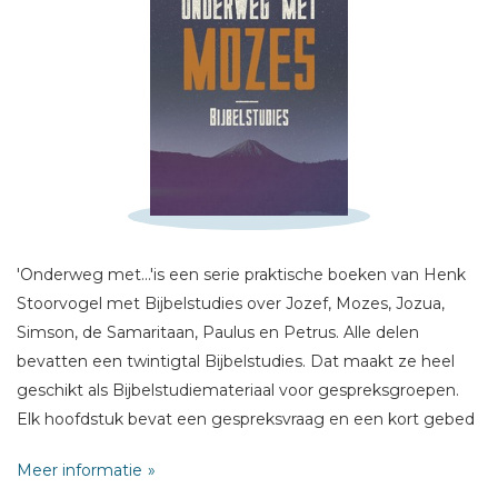
Schrijf hieronder je review!
Sterren
Naam *
'Onderweg met...'is een serie praktische boeken van Henk
E-mail *
Stoorvogel met Bijbelstudies over Jozef, Mozes, Jozua,
Titel *
Simson, de Samaritaan, Paulus en Petrus. Alle delen
Bericht *
bevatten een twintigtal Bijbelstudies. Dat maakt ze heel
geschikt als Bijbelstudiemateriaal voor gespreksgroepen.
Elk hoofdstuk bevat een gespreksvraag en een kort gebed
ter afsluiting.
Meer informatie