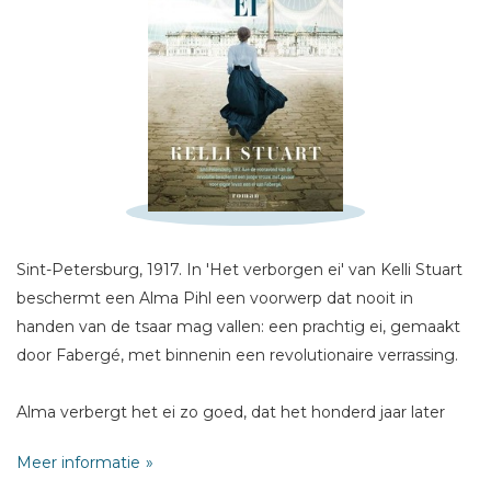
Schrijf hieronder je review!
Sterren
Naam *
Sint-Petersburg, 1917. In 'Het verborgen ei' van Kelli Stuart
E-mail *
beschermt een Alma Pihl een voorwerp dat nooit in
Titel *
handen van de tsaar mag vallen: een prachtig ei, gemaakt
Bericht *
door Fabergé, met binnenin een revolutionaire verrassing.
Alma verbergt het ei zo goed, dat het honderd jaar later
nog steeds onvindbaar is wanneer de dochter van een
Meer informatie
beroemde schatzoeker naar het ei op zoek gaat om de