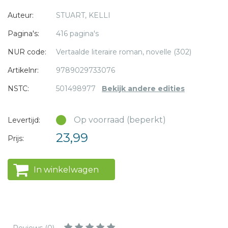
laatste wens van haar terminaal zieke vader in te willigen.
* = verplicht
Auteur:
STUART, KELLI
Het is het begin van een zoektocht die haar eigen leven in
gevaar zal brengen...
Pagina's:
416 pagina's
NUR code:
Vertaalde literaire roman, novelle (302)
Artikelnr:
9789029733076
NSTC:
501498977
Bekijk andere edities
Op voorraad (beperkt)
Levertijd:
23,99
Prijs:
In winkelwagen