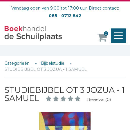
Vandaag open van 9:00 tot 17:00 uur. Direct contact:
085 - 0712 842
M
0
o
Schrijf hieronder je review!
Categorieën
Bijbelstudie
Sterren
STUDIEBIJBEL OT 3 JOZUA - 1 SAMUEL
Naam *
STUDIEBIJBEL OT 3 JOZUA - 1
E-mail *
SAMUEL
Titel *
Reviews (0)
Bericht *