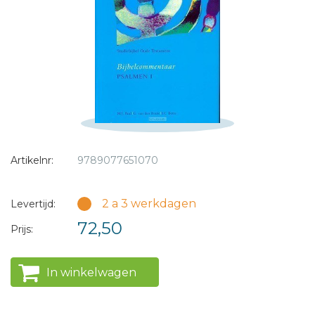
* = verplicht
Artikelnr:
9789077651070
2 a 3 werkdagen
Levertijd:
72,50
Prijs:
In winkelwagen