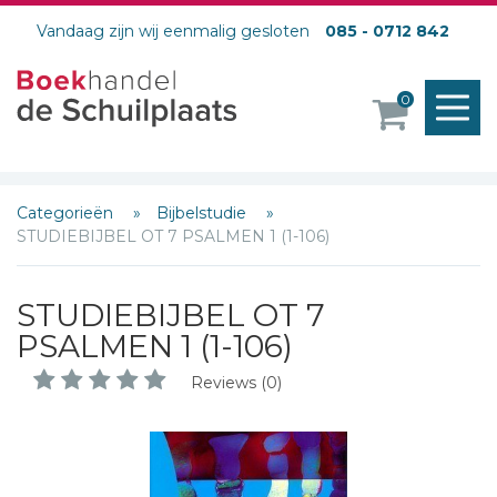
Vandaag zijn wij eenmalig gesloten
085 - 0712 842
M
0
o
Schrijf hieronder je review!
Categorieën
Bijbelstudie
STUDIEBIJBEL OT 7 PSALMEN 1 (1-106)
Sterren
Naam *
STUDIEBIJBEL OT 7
E-mail *
PSALMEN 1 (1-106)
Titel *
Reviews (0)
Bericht *