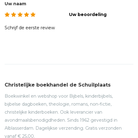
Uw naam
Arjan Houwaart (1961) startte in 1981 als jongste horeca-
Uw beoordeling
ondernemer van Nederland met zijn vrouw Els het
restaurant Zegers te Noordwijkerhout. Met hem als
Schrijf de eerste review
eigenaar en chef kok kreeg dit restaurant de titel leerbedrijf
van het jaar en ook een Michelin Bib Gourmand. Na een
cum laude afgeronde lerarenopleiding aan de Hogeschool
van Amsterdam is hij nu al geruime tijd
kookdocent/teamleider op het Teylingen College te
Voorhout.
Christelijke boekhandel de Schuilplaats
Boekwinkel en webshop voor Bijbels, kinderbijbels,
bijbelse dagboeken, theologie, romans, non-fictie,
christelijke kinderboeken. Ook leverancier van
avondmaalsbenodigdheden. Sinds 1962 gevestigd in
Alblasserdam. Dagelijkse verzending. Gratis verzonden
vanaf € 25,00.