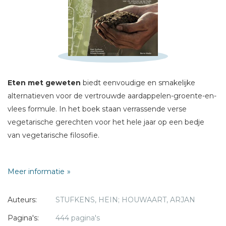
Schrijf hieronder je review!
Sterren
Naam *
Eten met geweten
biedt eenvoudige en smakelijke
E-mail *
alternatieven voor de vertrouwde aardappelen-groente-en-
Titel *
vlees formule. In het boek staan verrassende verse
Bericht *
vegetarische gerechten voor het hele jaar op een bedje
van vegetarische filosofie.
Steeds meer mensen willen gezond en dier- en
Meer informatie
milieuvriendelijk eten. Dit boek laat op speelse wijze zien
dat de mensheid al eeuwenlang en in alle culturen en
* = verplicht
Auteurs:
STUFKENS, HEIN; HOUWAART, ARJAN
godsdiensten worstelt met het conflict tussen enerzijds
het geweten dat om mededogen met de dieren vraagt en
Pagina's:
444 pagina's