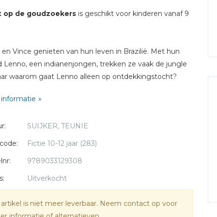
t op de goudzoekers
is geschikt voor kinderen vanaf 9
 en Vince genieten van hun leven in Brazilië. Met hun
d Lenno, een indianenjongen, trekken ze vaak de jungle
aar waarom gaat Lenno alleen op ontdekkingstocht?
ertelt vader dat er iets verdachts is gezien in de jungle.
informatie
r echt goudzoekers actief zijn, gebruiken ze gif om goud
nden. Ze móéten gestopt worden voor het te laat is voor
r:
SUIJKER, TEUNIE
anten, de dieren en Sousca, de lievelingsdolfijn van
o.
code:
Fictie 10-12 jaar (283)
ie vrienden krijgen een spannende opdracht van vader.
lnr:
9789033129308
n ze de goudzoekers op het spoor?
s:
Uitverkocht
 artikel is niet meer leverbaar. Neem contact op voor
r informatie of alternatieven.