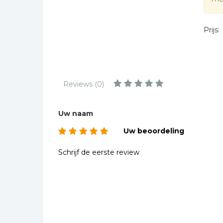
Kinderbijbels
Muziekboeken
Prijs:
Bladmuziek
Management &
Leiderschap
Politiek
Reviews (0)
Regio | Alblasserwaard
Romans
Uw naam
Toeristische kaarten en
Uw beoordeling
gidsen
Schrijf de eerste review
Taalstudie
Wenskaarten