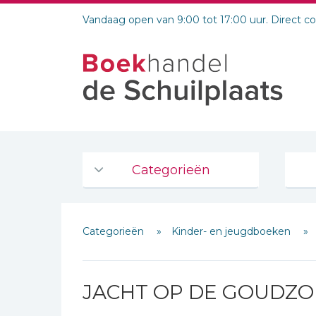
Vandaag open van 9:00 tot 17:00 uur. Direct c
Categorieën
Agenda's en kalenders
Categorieën
Kinder- en jeugdboeken
De Bijbel
Bijbelse Dagboeken 2026
Bijbelse dagboeken
JACHT OP DE GOUDZ
Bijbelstudie groepen
Schrijf hieronder je review!