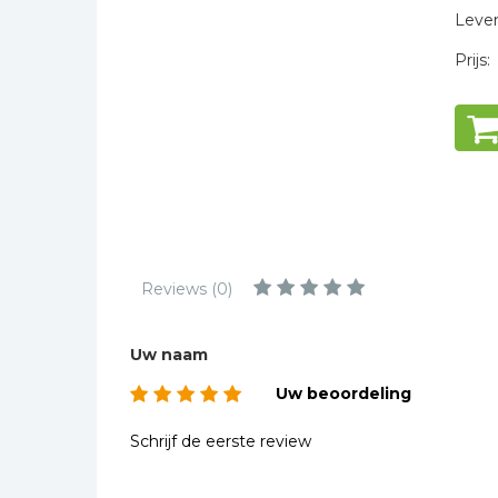
Kinderbijbels
Levert
Muziekboeken
Prijs:
Bladmuziek
Management &
Leiderschap
Politiek
Regio | Alblasserwaard
Romans
Toeristische kaarten en
Reviews (0)
gidsen
Taalstudie
Uw naam
Wenskaarten
Uw beoordeling
Schrijf de eerste review