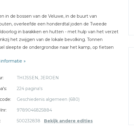
n in de bossen van de Veluwe, in de buurt van
outen, overleefde een honderdtal joden de Tweede
doorlog in barakken en hutten - met hulp van het verzet
nkzij het zwijgen van de lokale bevolking. Tonnen
el sleepte de ondergrondse naar het kamp, op fietsen
mulle zandpaden. Het bosleven was zwaar en primitief
informatie
t gevaar van ontdekking en deportatie legde grote druk
 onderduikers en hun helpers.
r:
THIJSSEN, JEROEN
anderhalf jaar lang bleef het dorp verborgen. Maar op 29
er 1944 ging het mis: twee SS'ers ontdekten het kamp.
a's:
224 pagina's
aastige ontruiming volgde en de meeste bewoners
code:
Geschiedenis algemeen (680)
amen, op een achttal na. Zij moesten hun eigen graf
n en werden standrechtelijk geëxecuteerd, een zesjarig
lnr:
9789046825884
je als laatste.
:
500232838
Bekijk andere edities