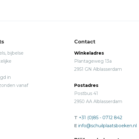
ts
Contact
ls, bijbelse
Winkeladres
elijke
Plantageweg 13a
2951 GN Alblasserdam
gd in
rzonden vanaf
Postadres
Postbus 41
2950 AA Alblasserdam
T
+31 (0)85 - 0712 842
E
info@schuilplaatsboeken.nl