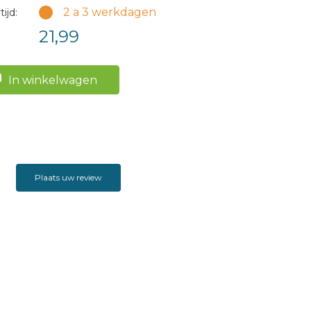
2 a 3 werkdagen
ijd:
21,99
In winkelwagen
Plaats uw review