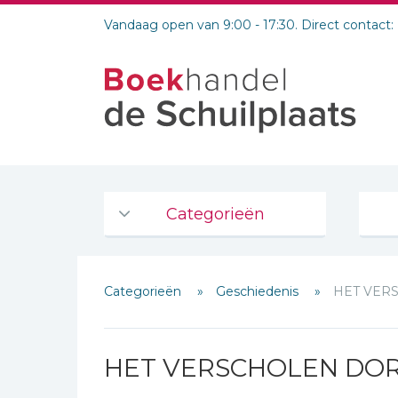
Vandaag open van 9:00 - 17:30. Direct contact:
Categorieën
Agenda's en kalenders
Categorieën
Geschiedenis
HET VER
De Bijbel
Bijbelse Dagboeken 2026
Bijbelse dagboeken
HET VERSCHOLEN DO
Bijbelstudie groepen