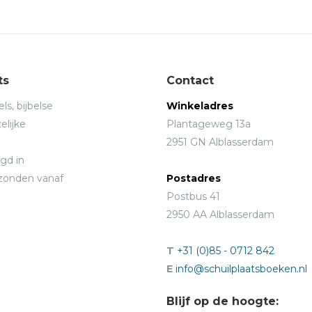
ts
Contact
ls, bijbelse
Winkeladres
elijke
Plantageweg 13a
2951 GN Alblasserdam
gd in
rzonden vanaf
Postadres
Postbus 41
2950 AA Alblasserdam
T
+31 (0)85 - 0712 842
E
info@schuilplaatsboeken.nl
Blijf op de hoogte: