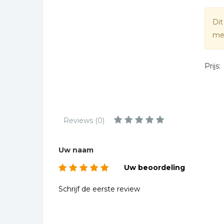
Kinderbijbels
Muziekboeken
Dit
mee
Bladmuziek
Management &
Leiderschap
Prijs:
Politiek
Regio | Alblasserwaard
Romans
Reviews (0)
Toeristische kaarten en
gidsen
Uw naam
Taalstudie
Uw beoordeling
Wenskaarten
Schrijf de eerste review