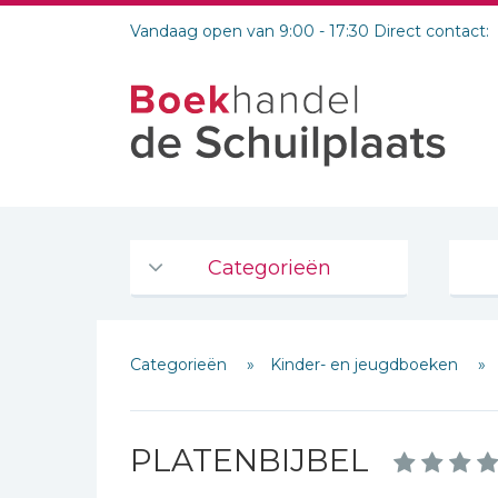
Vandaag open van 9:00 - 17:30 Direct contact:
Categorieën
Agenda's en kalenders
Categorieën
Kinder- en jeugdboeken
De Bijbel
Bijbelse Dagboeken 2026
Bijbelse dagboeken
PLATENBIJBEL
Bijbelstudie groepen