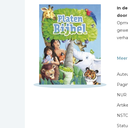
Bibles Foreign
In de
Languages
door
Bijbelstudie
Schrijf hieronder je review!
Opme
Geloof, duurzaamheid
gewel
Sterren
en mileu
verh
Naam *
Benodigdheden voor
kerken
E-mail *
Gesch
Christelijke spellen
Meer 
Titel *
Christelijke stripboeken
Bericht *
Auteu
Eten en koken
Pagin
Evangelisatiemateriaal
Geschiedenis
NUR 
Israël / Jodendom
Artike
Kinder- en jeugdboeken
NSTC
* = verplicht
Engelse kinderboeken
Statu