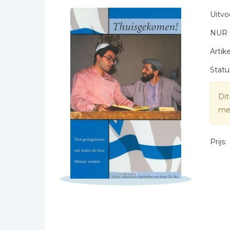
Naam *
Bibles Foreign
Uitvo
E-mail *
Languages
NUR 
Titel *
Bijbelstudie
Bericht *
Geloof, duurzaamheid
Artike
en mileu
Statu
Benodigdheden voor
kerken
Dit
Christelijke spellen
mee
Christelijke stripboeken
* = verplicht
Eten en koken
Prijs:
Evangelisatiemateriaal
Geschiedenis
Israël / Jodendom
Kinder- en jeugdboeken
Engelse kinderboeken