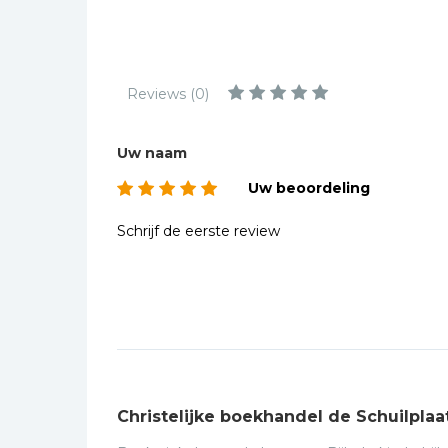
Kinderbijbels
Muziekboeken
Bladmuziek
Reviews (0)
Management &
Leiderschap
Uw naam
Politiek
Uw beoordeling
Regio | Alblasserwaard
Romans
Schrijf de eerste review
Toeristische kaarten en
gidsen
Taalstudie
Wenskaarten
Christelijke boekhandel de Schuilplaa