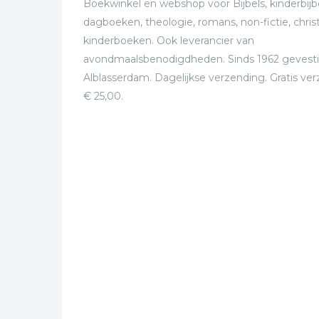
Boekwinkel en webshop voor Bijbels, kinderbijbe
dagboeken, theologie, romans, non-fictie, christ
kinderboeken. Ook leverancier van
avondmaalsbenodigdheden. Sinds 1962 gevesti
Alblasserdam. Dagelijkse verzending. Gratis ve
€ 25,00.