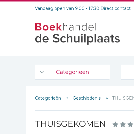
Vandaag open van 9:00 - 17:30 Direct contact:
Categorieën
Agenda's en kalenders
Categorieën
Geschiedenis
THUISGE
De Bijbel
Bijbelse Dagboeken 2026
Schrijf hieronder je review!
Bijbelse dagboeken
THUISGEKOMEN
Sterren
Bijbelstudie groepen