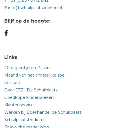
T
+31 (0)85 - 0712 842
E
info@schuilplaatsboeken.nl
Blijf op de hoogte:
Links
40 dagentijd en Pasen
Maand van het christelijke spel
Contact
Over ETZ | De Schuilplaats
Goedkope kinderboeken
Klantenservice
Werken bij Boekhandel de Schuilplaats
SchuilplaatsPodium
Follow the reader blog