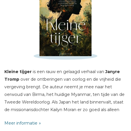
Schrijf hieronder je review!
Sterren
Kleine tijger
is een rauw en gelaagd verhaal van
Janyre
Naam *
Tromp
over de ontberingen van oorlog en de vrijheid die
E-mail *
vergeving brengt. De auteur neemt je mee naar het
oerwoud van Birma, het huidige Myanmar, ten tijde van de
Titel *
Tweede Wereldoorlog. Als Japan het land binnenvalt, staat
Bericht *
de missionarisdochter Kailyn Moran er zo goed als alleen
voor. Haar vader is op reis, haar moeder is overleden en
Meer informatie
haar enige metgezel is Ryan James, de onervaren leerling