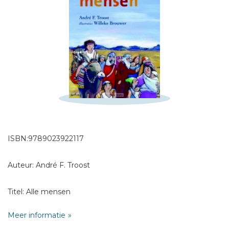
Schrijf hieronder je review!
Sterren
Naam *
E-mail *
ISBN:9789023922117
Titel *
Auteur: André F. Troost
Bericht *
Titel: Alle mensen
Meer informatie
Ondertitel: Bijbelverhalen van Adam tot Paulus