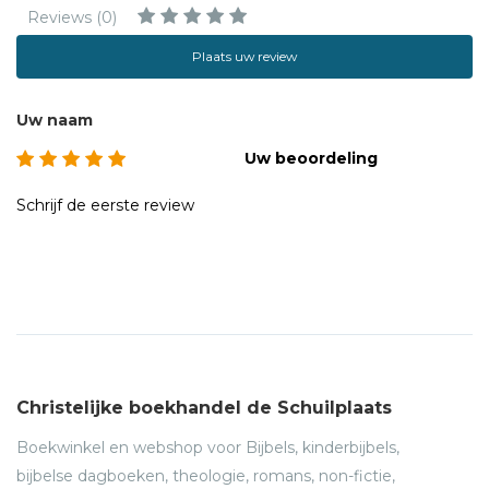
Reviews (0)
vele liederen, verhalen, dagboeken en theologische
boeken. Willeke Brouwer illustreerde vele kinderboeken en
Plaats uw review
is vaste cartoonist van het Nederlands Dagblad.
Uw naam
Uw beoordeling
Schrijf de eerste review
Christelijke boekhandel de Schuilplaats
Boekwinkel en webshop voor Bijbels, kinderbijbels,
bijbelse dagboeken, theologie, romans, non-fictie,