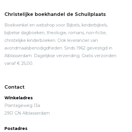
Frans Willem Verbaas won in 2005 de ND-verhalenwedstrijd
met zijn verhaal 'De afrekening'. Uit het juryrapport: 'De
Christelijke boekhandel de Schuilplaats
schrijfstijl van Verbaas is aantrekkelijk en ter zake doende.
Maar waar hij in uitblinkt is de vertragingstactiek. Telkens als
Boekwinkel en webshop voor Bijbels, kinderbijbels,
een lezer meer wil weten, trapt de schrijver lichtjes op de
bijbelse dagboeken, theologie, romans, non-fictie,
rem en weidt uit over een klein detail.'
christelijke kinderboeken. Ook leverancier van
avondmaalsbenodigdheden. Sinds 1962 gevestigd in
Alblasserdam. Dagelijkse verzending. Gratis verzonden
vanaf € 25,00.
Contact
Winkeladres
Plantageweg 13a
2951 GN Alblasserdam
Postadres