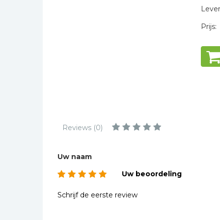
Kinderbijbels
Levert
Muziekboeken
Prijs:
Bladmuziek
Management &
Leiderschap
Politiek
Regio | Alblasserwaard
Romans
Toeristische kaarten en
Reviews (0)
gidsen
Taalstudie
Uw naam
Wenskaarten
Uw beoordeling
Schrijf de eerste review