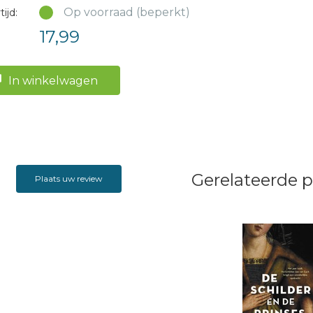
Op voorraad (beperkt)
ijd:
17,99
In winkelwagen
Gerelateerde 
Plaats uw review