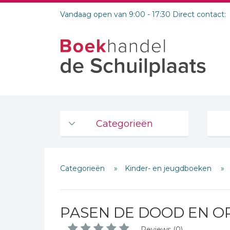
Vandaag open van 9:00 - 17:30 Direct contact:
Categorieën
Agenda's en kalenders
Categorieën
Kinder- en jeugdboeken
De Bijbel
Bijbelse Dagboeken 2026
Bijbelse dagboeken
PASEN DE DOOD EN O
Bijbelstudie groepen
Reviews (0)