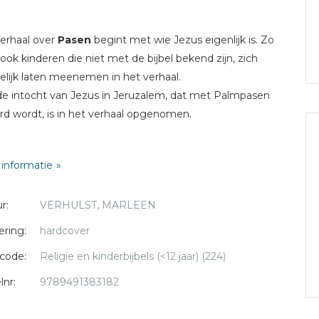
erhaal over
Pasen
begint met wie Jezus eigenlijk is. Zo
 ook kinderen die niet met de bijbel bekend zijn, zich
lijk laten meenemen in het verhaal.
e intocht van Jezus in Jeruzalem, dat met Palmpasen
rd wordt, is in het verhaal opgenomen.
eke ten Berge
heeft in haar eigen stijl de
informatie
rtenissen weten vast te leggen, alsof ze er zelf bij was.
rkt met veel oog voor detail; op de afbeeldingen valt
r:
VERHULST, MARLEEN
m zoveel te zien.
ering:
hardcover
erhaal verscheen eerder als platenset voor het
code:
Religie en kinderbijbels (<12 jaar) (224)
lkastje. Het wordt al sinds jaren veelvuldig voorgelezen
holen en kinderdagverblijven, buurtgericht kinderwerk,
lnr:
9789491383182
gsscholen, en diverse zendingsplekken wereldwijd.