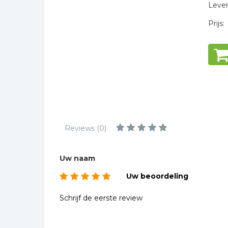
Kinderbijbels
Levert
Muziekboeken
Prijs:
Bladmuziek
Management &
Leiderschap
Politiek
Regio | Alblasserwaard
Romans
Reviews (0)
Toeristische kaarten en
gidsen
Taalstudie
Uw naam
Wenskaarten
Uw beoordeling
Schrijf de eerste review