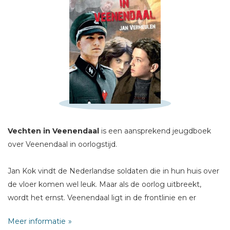
Schrijf hieronder je review!
Sterren
Naam *
E-mail *
Vechten in
Veenendaal
is een aansprekend jeugdboek
Titel *
over Veenendaal in oorlogstijd.
Bericht *
Jan Kok vindt de Nederlandse soldaten die in hun huis over
de vloer komen wel leuk. Maar als de oorlog uitbreekt,
wordt het ernst. Veenendaal ligt in de frontlinie en er
gebeuren ernstige dingen, al op de eerste oorlogsdag.
Meer informatie
Iedereen wordt in overvolle, vieze schepen geëvacueerd.