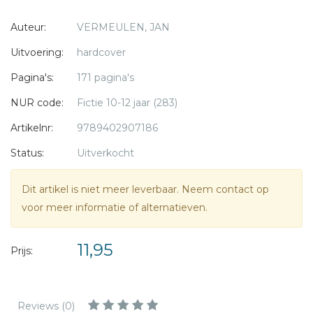
Als Jan en zijn familie terug zijn in Veenendaal kloppen er
* = verplicht
Auteur:
VERMEULEN, JAN
steeds weer mensen bij de pastorie aan: om radio's in de
kerk te verbergen, of een Joods jongetje. En wat heeft
Uitvoering:
hardcover
Evert Vervat, een Nederlandse SS'er, nu met Jan Kok te
Pagina's:
171 pagina's
maken?
NUR code:
Fictie 10-12 jaar (283)
Artikelnr:
9789402907186
Status:
Uitverkocht
Dit artikel is niet meer leverbaar. Neem contact op
voor meer informatie of alternatieven.
11,95
Prijs:
Reviews (0)