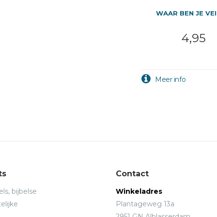
WAAR BEN JE VEI
4,95
ts
Contact
ls, bijbelse
Winkeladres
elijke
Plantageweg 13a
2951 GN Alblasserdam