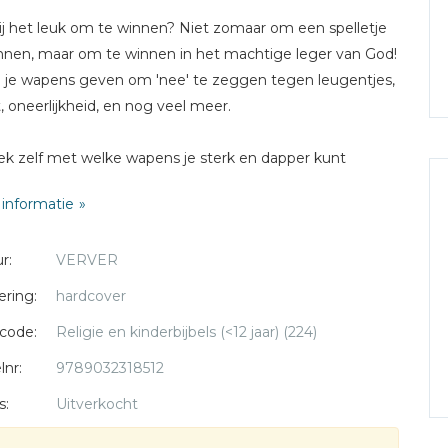
jij het leuk om te winnen? Niet zomaar om een spelletje
nnen, maar om te winnen in het machtige leger van God!
il je wapens geven om 'nee' te zeggen tegen leugentjes,
, oneerlijkheid, en nog veel meer.
k zelf met welke wapens je sterk en dapper kunt
en.
informatie
e ouders:
r:
VERVER
je het af en toe ingewikkeld om bepaalde bijbelse
ppen duidelijk te maken aan je kind? 'WAT IK KAN
ering:
hardcover
 UIT DE BIJBEL' is een serie boekjes die verschillende
code:
Religie en kinderbijbels (<12 jaar) (224)
ppen tot leven brengt voor jonge kinderen. Achter in het
e staan gespreksvragen om met het hele gezin over na
lnr:
9789032318512
nken. Beleef samen plezier aan het Woord van God!
s:
Uitverkocht