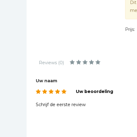
Dit
Kinderbijbels
mee
Muziekboeken
Bladmuziek
Prijs:
Management &
Leiderschap
Politiek
Regio | Alblasserwaard
Reviews (0)
Romans
Toeristische kaarten en
Uw naam
gidsen
Uw beoordeling
Taalstudie
Wenskaarten
Schrijf de eerste review