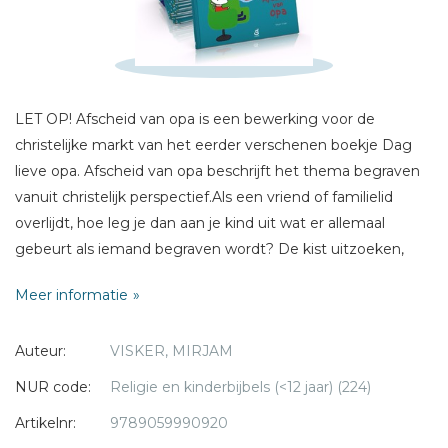
E-mail *
Titel *
Bericht *
LET OP! Afscheid van opa is een bewerking voor de
christelijke markt van het eerder verschenen boekje Dag
lieve opa. Afscheid van opa beschrijft het thema begraven
vanuit christelijk perspectief.Als een vriend of familielid
overlijdt, hoe leg je dan aan je kind uit wat er allemaal
gebeurt als iemand begraven wordt? De kist uitzoeken,
* = verplicht
opbaren, condoleren, de rouwdienst en de begrafenis zelf...
Meer informatie
Aan de hand van begrijpelijke tekst en heldere illustraties
leven we mee met LAPPA, als zijn opa overlijdt en
Auteur:
VISKER, MIRJAM
begraven wordt.Achter in het boek kunnen kinderen iets
doen met hun verdriet; een herinnering opschrijven, een
NUR code:
Religie en kinderbijbels (<12 jaar) (224)
mooie tekening maken of foto's opplakken. Zo kan
Artikelnr:
9789059990920
Afscheid van opa een blijvende herinnering worden. Ook is