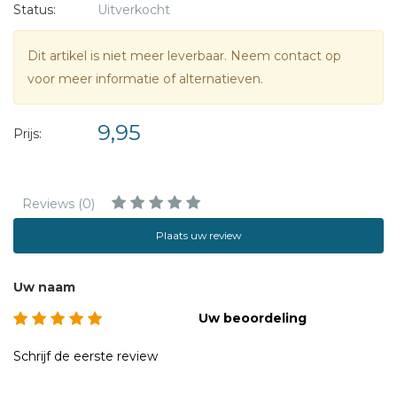
het mogelijk de knuffel LAPPA te bestellen. Dat kan via
Status:
Uitverkocht
www.gideonboeken.nl of www.vriendjevanlappa.nl.Voor
kinderen van 3 tot 9 jaar.
Dit artikel is niet meer leverbaar. Neem contact op
voor meer informatie of alternatieven.
9,95
Prijs:
Reviews (0)
Plaats uw review
Uw naam
Uw beoordeling
Schrijf de eerste review