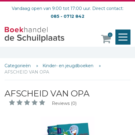
Vandaag open van 9:00 tot 17:00 uur. Direct contact:
085 - 0712 842
M
0
o
Categorieën
Kinder- en jeugdboeken
AFSCHEID VAN OPA
AFSCHEID VAN OPA
Reviews (0)
Schrijf hieronder je review!
Sterren
Naam *