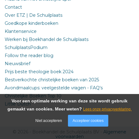
Contact
Over ETZ | De Schuilplaats
Goedkope kinderboeken
Klantenservice
Werken bij Boekhandel de Schuilplaats
SchuilplaatsPodium
Follow the reader blog
Nieuwsbrief
Prijs beste theologie boek 2024
Bestverkochte christelijke boeken van 2025
Avondmaalcups: veelgestelde vragen - FAQ's
Christelijke Boeken Top 10
Voor een optimale werking van deze site wordt gebruik
Little Dutch
gemaakt van cookies. Meer weten?
Lees onze privacyverklaring.
Niet accepteren
Accepteer cookies
© 2026 - Boekhandel de Schuilplaats BV -
Algemene
voorwaarden