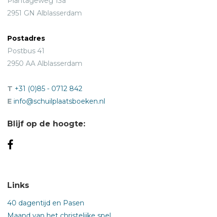
Plantageweg 13a
2951 GN Alblasserdam
Postadres
Postbus 41
2950 AA Alblasserdam
T
+31 (0)85 - 0712 842
E
info@schuilplaatsboeken.nl
Blijf op de hoogte:
Links
40 dagentijd en Pasen
Maand van het christelijke spel