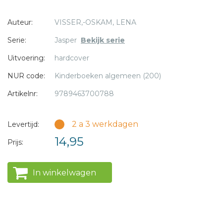
3 - 99 jaar
* = verplicht
Auteur:
VISSER,-OSKAM, LENA
Serie:
Jasper
Bekijk serie
Uitvoering:
hardcover
NUR code:
Kinderboeken algemeen (200)
Artikelnr:
9789463700788
2 a 3 werkdagen
Levertijd:
14,95
Prijs:
In winkelwagen