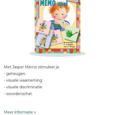
Schrijf hieronder je review!
Sterren
Naam *
Met Jasper Memo stimuleer je:
E-mail *
- geheugen
Titel *
- visuele waarneming
Bericht *
- visuele discriminatie
- woordenschat
48 kaartjes (24 paren)
Meer informatie
2-5 spelers