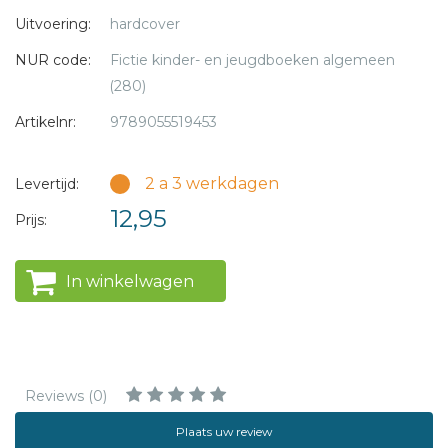
informatie voor ouders, kijk- en voorleestips en vragen aan
Uitvoering:
hardcover
het verhaal toe.
NUR code:
Fictie kinder- en jeugdboeken algemeen
Het is de bedoeling dat de serie uit twaalf deeltjes gaat
(280)
bestaan. Deze serie prentenboekjes is een initiatief van de
Artikelnr:
9789055519453
Calvijnschool te Ederveen en sluit aan bij het programma
Opstapje van het Nederlands Jeugd Instituut.
2 a 3 werkdagen
Levertijd:
12,95
Prijs:
In winkelwagen
Reviews (0)
Plaats uw review