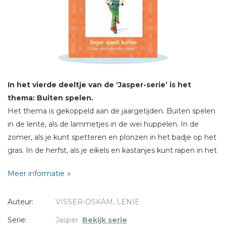
Schrijf hieronder je review!
Sterren
Naam *
In het vierde deeltje van de ‘Jasper-serie’ is het
thema: Buiten spelen.
E-mail *
Het thema is gekoppeld aan de jaargetijden. Buiten spelen
Titel *
in de lente, als de lammetjes in de wei huppelen. In de
Bericht *
zomer, als je kunt spetteren en plonzen in het badje op het
gras. In de herfst, als je eikels en kastanjes kunt rapen in het
bos. Daar kun je van alles van maken. En ’s winters, in de
Meer informatie
sneeuw en op het ijs. Wat is buiten spelen fijn!
Auteur:
VISSER-OSKAM, LENIE
Joke Krijgsman
(Ds. G.H. Kerstencentrum) en
Mieneke
* = verplicht
Verhagen-Mulder
(Calvijnschool, Ederveen) voegden
Serie:
Jasper
Bekijk serie