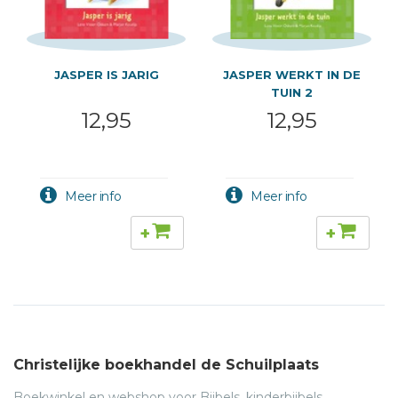
JASPER IS JARIG
JASPER WERKT IN DE
TUIN 2
12,95
12,95
+
+
Christelijke boekhandel de Schuilplaats
Boekwinkel en webshop voor Bijbels, kinderbijbels,