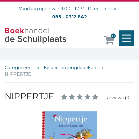
Vandaag open van 9:00 - 17:30. Direct contact:
085 - 0712 842
M
0
o
Categorieën
Kinder- en jeugdboeken
NIPPERTJE
NIPPERTJE
Reviews (0)
Schrijf hieronder je review!