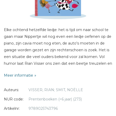
Sterren
Naam *
E-mail *
Titel *
Elke ochtend hetzelfde liedje: het is tijd om naar school te
gaan maar Nippertje wil nog even een liedje oefenen op de
Bericht *
piano, zijn cavia moet nog eten, de auto's moeten in de
garage worden gezet en zijn rechterschoen is zoek. Het is
een situatie die veel ouders bekend voor zal komen. Vol
humor laat Rian Visser ons zien dat een beetje treuzelen en
dromen zo gek nog niet is en soms meer oplevert dan dat
Meer informatie
eeuwige gehaast.
* = verplicht
Auteurs:
VISSER, RIAN; SMIT, NOËLLE
NUR code:
Prentenboeken (<6 jaar) (273)
Artikelnr:
9789025743796