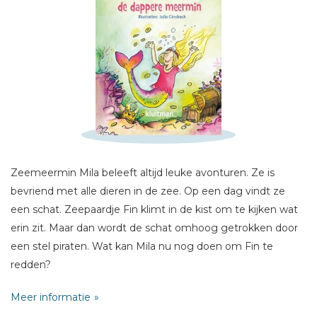
Zeemeermin Mila beleeft altijd leuke avonturen. Ze is
Schrijf hieronder je review!
bevriend met alle dieren in de zee. Op een dag vindt ze
Sterren
een schat. Zeepaardje Fin klimt in de kist om te kijken wat
erin zit. Maar dan wordt de schat omhoog getrokken door
Naam *
een stel piraten. Wat kan Mila nu nog doen om Fin te
E-mail *
redden?
Titel *
Meer informatie
Bericht *