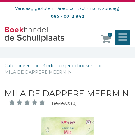
Vandaag gesloten. Direct contact (m.u.v. zondag):
085 - 0712 842
M
0
o
Categorieën
Kinder- en jeugdboeken
MILA DE DAPPERE MEERMIN
MILA DE DAPPERE MEERMIN
Reviews (0)