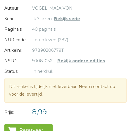
Auteur:
VOGEL, MAJA VON
Serie:
Ik ? lezen
Bekijk serie
Pagina's:
40 pagina's
NUR code:
Leren lezen (287)
* = verplicht
Artikelnr:
9789020677911
NSTC:
500810561
Bekijk andere edities
Status:
In herdruk
Dit artikel is tijdelijk niet leverbaar. Neem contact op
voor de levertijd.
8,99
Prijs:
Reserveer