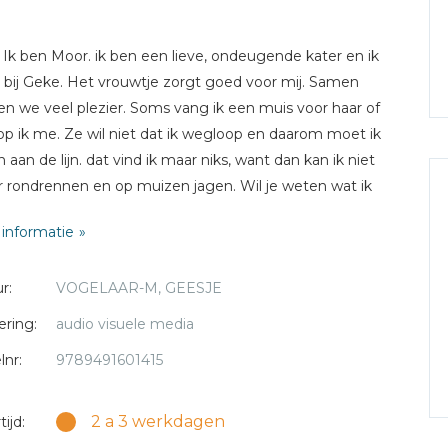
! Ik ben Moor. ik ben een lieve, ondeugende kater en ik
bij Geke. Het vrouwtje zorgt goed voor mij. Samen
n we veel plezier. Soms vang ik een muis voor haar of
op ik me. Ze wil niet dat ik wegloop en daarom moet ik
n aan de lijn. dat vind ik maar niks, want dan kan ik niet
r rondrennen en op muizen jagen. Wil je weten wat ik
aal meemaak? Luister dan naar dit boekje!
informatie
5 jaar.
r:
VOGELAAR-M, GEESJE
ering:
audio visuele media
lnr:
9789491601415
2 a 3 werkdagen
ijd: