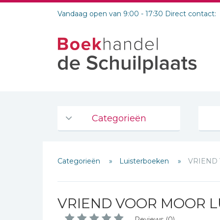
Vandaag open van 9:00 - 17:30 Direct contact:
Categorieën
Agenda's en kalenders
Categorieën
Luisterboeken
VRIEND
De Bijbel
Bijbelse Dagboeken 2026
Bijbelse dagboeken
VRIEND VOOR MOOR L
Bijbelstudie groepen
Reviews (0)