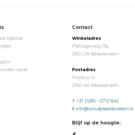
ts
Contact
ls, bijbelse
Winkeladres
elijke
Plantageweg 13a
2951 GN Alblasserdam
gd in
rzonden vanaf
Postadres
Postbus 41
2950 AA Alblasserdam
T
+31 (0)85 - 0712 842
E
info@schuilplaatsboeken.nl
Blijf op de hoogte: