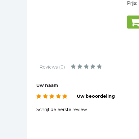
Kinderbijbels
Prijs:
Muziekboeken
Bladmuziek
Management &
Leiderschap
Politiek
Regio | Alblasserwaard
Reviews (0)
Romans
Toeristische kaarten en
gidsen
Uw naam
Taalstudie
Uw beoordeling
Wenskaarten
Schrijf de eerste review