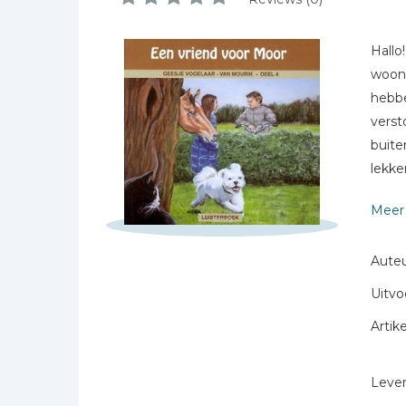
Bibles Foreign
Languages
Schrijf hieronder je review!
Hallo
Bijbelstudie
woon 
Sterren
Geloof, duurzaamheid
hebbe
en mileu
Naam *
verst
Benodigdheden voor
E-mail *
buite
kerken
lekke
Titel *
Christelijke spellen
allem
Bericht *
Meer 
Christelijke stripboeken
Vanaf 
Eten en koken
Auteu
Evangelisatiemateriaal
Uitvo
Geschiedenis
Artike
Israël / Jodendom
* = verplicht
Kinder- en jeugdboeken
Levert
Engelse kinderboeken