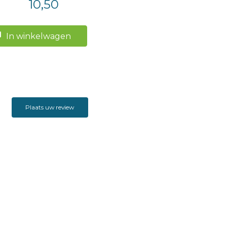
10,50
In winkelwagen
Plaats uw review