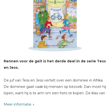
Schrijf hieronder je review!
Sterren
Naam *
E-mail *
Rennen voor de geit is het derde deel in de serie Tess
Titel *
en Jess.
Bericht *
De juf van Tess en Jess vertelt over een dominee in Afrika.
De dominee gaat vaak bij mensen op bezoek. Dan moet hij
lopen, want hij is te arm om een fiets te kopen. De klas van
Tess en Jess bedenkt een plan om de dominee te helpen.
Meer informatie
Ze maken een kijkdoos en halen veel geld op, maar het is