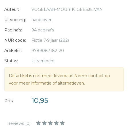
niet genoeg voor een fiets. Daarom bedenkt de klas nóg
* = verplicht
Auteur:
VOGELAAR-MOURIK, GEESJE VAN
een plan. Zou er nu wel genoeg zijn?
Uitvoering:
hardcover
Pagina's:
94 pagina's
NUR code:
Fictie 7-9 jaar (282)
Artikelnr:
9789087182120
Status:
Uitverkocht
Dit artikel is niet meer leverbaar. Neem contact op
voor meer informatie of alternatieven.
10,95
Prijs:
Reviews (0)