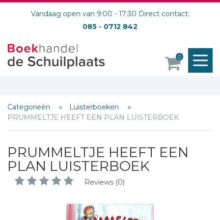
Vandaag open van 9:00 - 17:30 Direct contact:
085 - 0712 842
M
0
o
Categorieën
Luisterboeken
PRUMMELTJE HEEFT EEN PLAN LUISTERBOEK
Schrijf hieronder je review!
PRUMMELTJE HEEFT EEN
Sterren
PLAN LUISTERBOEK
Naam *
Reviews (0)
E-mail *
Titel *