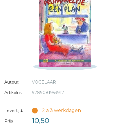
Bericht *
* = verplicht
Auteur:
VOGELAAR
Artikelnr:
9789081953917
2 a 3 werkdagen
Levertijd:
10,50
Prijs: