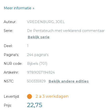
Nederlands rabbijn die lange tijd werkzaam was als leraar
Bericht *
Meer informatie
aan het Nederlands Israëlitisch Seminarium. In 1918 werd hij
benoemd tot opperrabbijn in Gelderland. Vredenburg had
Auteur:
VREDENBURG, JOËL
een wetenschappelijke instelling en heeft dan ook veel
gepubliceerd op joods-wetenschappelijk gebied. Zijn
Serie:
De Pentateuch met verklarend commentaar
vertaling van de pentateuch is zijn bekendste werk.
Bekijk serie
* = verplicht
Deel:
1
Pagina's:
244 pagina's
NUR code:
Bijbels (701)
Artikelnr:
9789057194924
NSTC:
500335929
Bekijk andere edities
2 a 3 werkdagen
Levertijd:
22,75
Prijs: