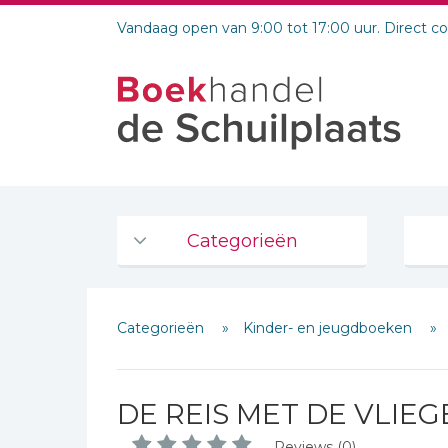
Vandaag open van 9:00 tot 17:00 uur. Direct c
Categorieën
Agenda's en kalenders
Categorieën
Kinder- en jeugdboeken
De Bijbel
Bijbelse Dagboeken 2026
Bijbelse dagboeken
DE REIS MET DE VLIE
Bijbelstudie groepen
Reviews (0)