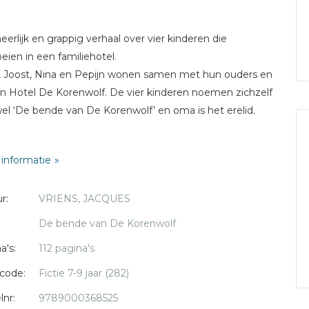
eerlijk en grappig verhaal over vier kinderen die
eien in een familiehotel.
, Joost, Nina en Pepijn wonen samen met hun ouders en
n Hotel De Korenwolf. De vier kinderen noemen zichzelf
el ‘De bende van De Korenwolf’ en oma is het erelid.
 jeugdliefde Willem heeft haar uitgenodigd om naar
informatie
nia te komen ter ere van zijn vijfenzeventigste
ardag. Ze wil niets liever, maar durft niet te vliegen. Joost
r:
VRIENS, JACQUES
fie bedenken een plan om oma te helpen, maar ze
n voorzichtig te werk gaan. Niemand mag zien waar ze
De bende van De Korenwolf
ezig zijn. Aan hun grote broer Pepijn hebben ze niks, hij
a's:
112 pagina's
 alleen nog oog voor de mooie Aisha die ook in het hotel
rt. Nina helpt gelukkig graag, maar kan die kleuter haar
code:
Fictie 7-9 jaar (282)
wel houden? Het loopt helemaal niet zoals ze bedacht
lnr:
9789000368525
n. Zou oma’s reis nog doorgaan?