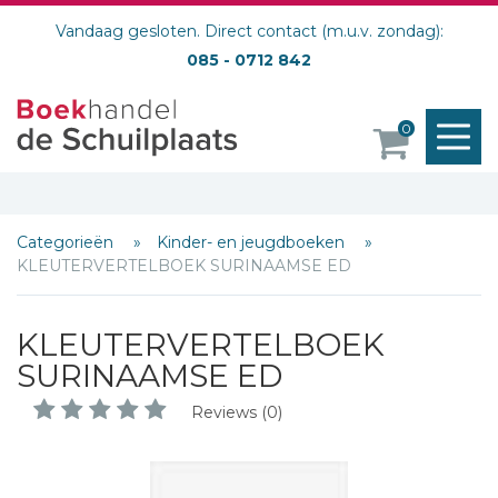
Vandaag gesloten. Direct contact (m.u.v. zondag):
085 - 0712 842
M
0
o
Categorieën
Kinder- en jeugdboeken
KLEUTERVERTELBOEK SURINAAMSE ED
KLEUTERVERTELBOEK
Schrijf hieronder je review!
SURINAAMSE ED
Sterren
Reviews (0)
Naam *
E-mail *