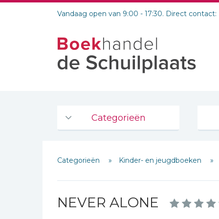
Vandaag open van 9:00 - 17:30. Direct contact:
Categorieën
Agenda's en kalenders
Categorieën
Kinder- en jeugdboeken
De Bijbel
Bijbelse Dagboeken 2026
Bijbelse dagboeken
NEVER ALONE
Bijbelstudie groepen