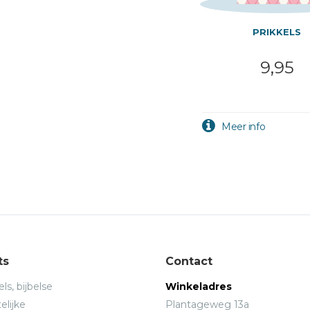
PRIKKELS
9,95
ts
Contact
ls, bijbelse
Winkeladres
elijke
Plantageweg 13a