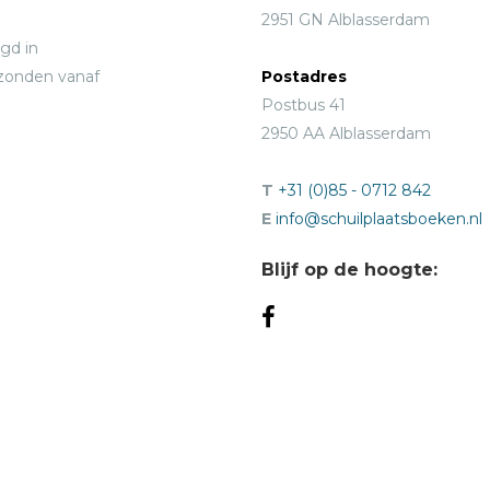
2951 GN Alblasserdam
gd in
rzonden vanaf
Postadres
Postbus 41
2950 AA Alblasserdam
T
+31 (0)85 - 0712 842
E
info@schuilplaatsboeken.nl
Blijf op de hoogte: