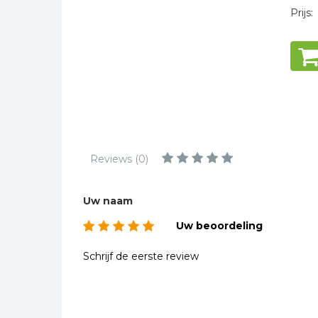
Kinderbijbels
Prijs:
Muziekboeken
Bladmuziek
Management &
Leiderschap
Politiek
Regio | Alblasserwaard
Romans
Reviews (0)
Toeristische kaarten en
gidsen
Uw naam
Taalstudie
Uw beoordeling
Wenskaarten
Schrijf de eerste review