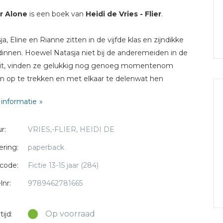
r Alone
is een boek van
Heidi de Vries - Flier
.
ja, Eline en Rianne zitten in de vijfde klas en zijndikke
dinnen. Hoewel Natasja niet bij de anderemeiden in de
zit, vinden ze gelukkig nog genoeg momentenom
 op te trekken en met elkaar te delenwat hen
houdt.Via haar zaterdagbaantje in de tassenwinkel
informatie
Natasja Menno kennen. Hij is erg knapén met hem kan
el goed praten over het geloof. Algauw ontwikkelt
r:
VRIES,-FLIER, HEIDI DE
een stormachtige relatie. Maar waarom vertelt ze
 en Rianne niet over Menno?
ering:
paperback
code:
Fictie 13-15 jaar (284)
roep: meiden van 12 jaar en ouder
lnr:
9789462781665
Op voorraad
ijd: